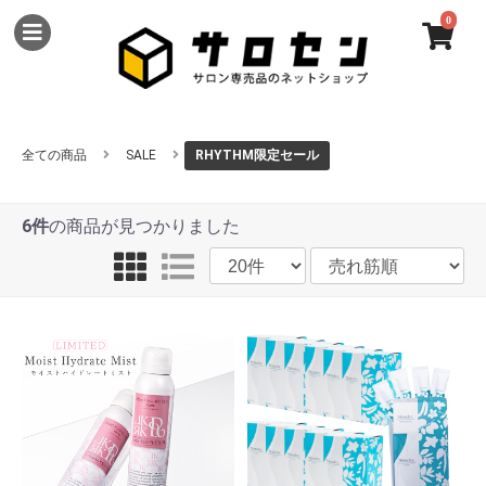
0
全ての商品
SALE
RHYTHM限定セール
6件
の商品が見つかりました