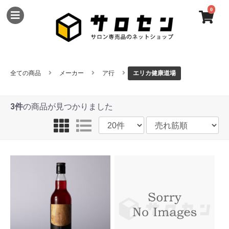
0
全ての商品
メーカー
ア行
エリカ健康道場
3件
の商品が見つかりました