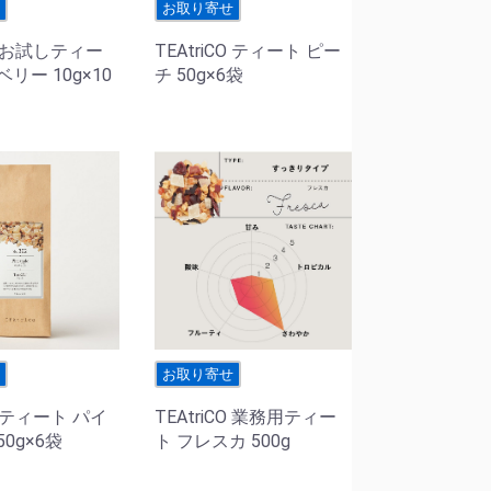
せ
お取り寄せ
CO お試しティー
TEAtriCO ティート ピー
リー 10g×10
チ 50g×6袋
せ
お取り寄せ
CO ティート パイ
TEAtriCO 業務用ティー
0g×6袋
ト フレスカ 500g