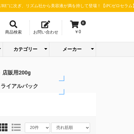
リズム社から美容液が満を持して登場！【iPCゼロセラム】先行予約受付開
0
￥0
商品検索
お問い合わせ
カテゴリー
メーカー
トリートメン
ボディケア/バス
アイシャドウ/
SOODAL
ピー・エス・
ホットアルバ
エステ機器(店販
エステ機器(業務
スキャルプケ
販売促進・店舗
パック/フェイス
メイクアップ/サ
バリカン/トリマ
ファンデーショ
アーティステ
株式会社ウイ
ウェーブコー
エム＆アール 
株式会社尾﨑
合同会社おせ
グローバルサ
グラント・イ
GROUマーケテ
ジュエル ワイ
シルキーグレ
sinsコスメティ
スタンダード
セブンビュー
タカラベルモ
TIERS(ティア
ツリーカンパ
Dr.esthe(ドク
トリコインダ
ナチュラルフ
ネイルパート
PARISIENNE
パシフィック
ピィアイシー
ピコインター
ビューティー
株式会社beaut
フルビオジャ
フローリスト
BROX BROW
ヘアリノベー
HELDOX beaut
マイクロバブ
マッドプロダ
ラヴィーヌジ
リジュベネー
レイワメディ
LOWBAL(ロー
ト・コンディシ
まつ毛関連商材
スタイリング剤
よもぎ蒸し関連
ブロウ関連商材
メイクアップ
ヘアカラー剤
ヘアウィッグ
美容店舗設備
ヘルスケア
シャンプー
小物・雑貨
パーマ剤
ヘアケア
化粧品
ネイル
シザー
トケア/ハンドケ
アリエルオキシ
クレンジング
メンズコスメ
インナーケア
フェムケア
パーツケア
ドライヤー
FGカラー
角質ケア
クリーム
タオル類
アイロン
化粧水
美容液
ウェア
洗顔
乳液
ア行
カ行
サ行
タ行
ナ行
ハ行
マ行
ラ行
ヤ行
ワ行
イブロウ/チー
COMPANY(ス
ンターナショ
重炭酸タブレ
STELLA BEAU
下地/日焼け止
まつげ/眉毛ケ
ANIMAL DESIG
WAHL(ウォール
Team power In
WINK(ウィンク
ハンドクリー
エリカ健康道
オリエント大
サニープレイ
シュワルツコ
ジュポン化粧
シュワルツコ
ジョエルロテ
ちゃんすネッ
ドゥ・アクシ
ビーウェイブ
ビブラシェー
BCAプロダク
Calm Life Wor
デミ フォード
株式会社 CAL
アースウェル
アクシージア
アクトランド
ウィンセンス
エアテックス
ストリックス
ナルトシザー
ニチニチ製薬
ビー・エイチ
リアル化粧品
GOLD JAPAN
JADE JAPAN
FAITH化粧品
株式会社Waji
EQI株式会社
COCO LASH
メイク小物
ボディケア
バストケア
リップケア
プロテイン
アデランス
エッセンス
エムテック
おせっかい
九州シグマ
サンスター
シンビシン
セインムー
セフィーヌ
千代田化学
パール化研
ピュアリー
ベルネット
水谷シザー
ミヤモンテ
ユーグレナ
HAAB DCT
OI method
727化粧品
MEGMALE
ナンバー3
LADAMER
365steam
Pink Tone
LHALALA
dermador
TEAtriCO
目元ケア
ドリンク
フード類
Yasunaga
アクシス
アリミノ
エミット
グリース
クラシエ
サイファ
西部頭髪
大興貿易
高杉製薬
トギノン
中野製薬
フェザー
フェルモ
プロラビ
ホーユー
ミルボン
ラテール
リビック
ロレアル
山本美材
MYTREX
FEELING
KINUJO
POLICY
HEATH
入浴剤
サプリ
D-wing
VENEX
アビー
イリヤ
イリス
ウエラ
髪書房
カリス
久宝堂
光文堂
資生堂
シック
その他
ツナグ
ナプラ
ベレガ
リズム
ルベル
HONO
Bbuild
FIOLE
REON
soeff
CREA
BEEK
STRI
4711
ODP
大広
菊星
滝川
武田
日理
b-ex
万雄
三蔵
BJC
JRL
Fair
用)
用)
ア・育毛
用品
マスク
ンケア
ー
ン
ック
エー
レーション
ル・クール
店
かい
エンス
ワンズ
ング
ック
ス
クス
ロ
ィー
ト
ズ)
ー
ーエステ)
トリーズ
ールド
ー
BEAUTY GROU
ロダクツ
イオ
ショナル
画
Made
ン
ャパン
HUNTER
ョン
pro
ジャパン
ツ
パン
ョン
ルラボ
ル)
ョナー
ア
ク/リップ
ルカンパニー)
ル
ト
 店販用200g
トライアルパック