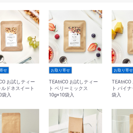
寄せ
お取り寄せ
お取り寄
riCO お試しティー
TEAtriCO お試しティー
TEAtri
ャルドネスイート
ト ベリーミックス
ト パイナッ
10袋入
10g×10袋入
袋入