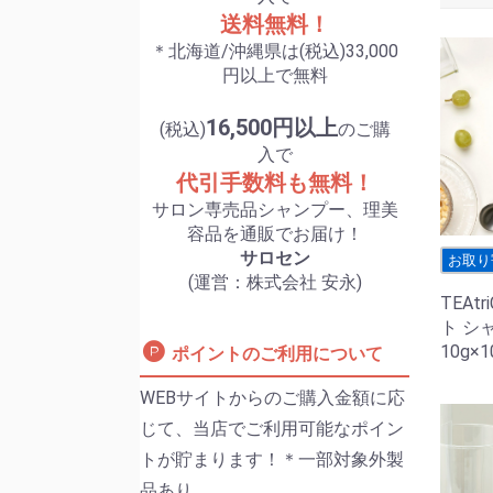
送料無料！
＊北海道/沖縄県は(税込)33,000
円以上で無料
16,500円以上
(税込)
のご購
入で
代引手数料も無料！
サロン専売品シャンプー、理美
容品を通販でお届け！
サロセン
お取り
(運営：株式会社 安永)
TEAt
ト シ
10g×
ポイントのご利用について
WEBサイトからのご購入金額に応
じて、当店でご利用可能なポイン
トが貯まります！＊一部対象外製
品あり