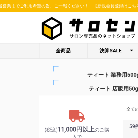
希望の旨、ご一報ください！
【新規会員登録はこちらから】
最先端美
全商品
決算SALE
ヘア関連アイテ
STELLA BEAUTE
ESSENCE /
限定セット各種
LUREAQU
アイ特集
enisie
ム
/ LUXCEAR
MBFF
ティート 業務用500
ティート 店販用50
全て
59
11,000円以上
(税込)
のご購
入で