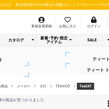
容のiPSF®配合の炭酸ガスパック"グローパックFUTURE"に次ぎ、
新規会員登録
お気に入り
ログイン
新着･予約･限定
カタログ
SALE
アイテム
SPICARE/addict
クラシエ 冷シリ
LOA STAFF
STRI 感謝キャン
Beauty Gallery
ナノサプリ
サロン通信
サロネット
dermador
あっぷる
SWAVE
LOA
LOA NEW ITEM
トリートメント
S・HEART・S
＆Chilling夏CP
アウトレット
シャンプー
限定セット
ーズ
SALE
ペーン
g
ティート
g
ティート 
の商品
メーカー
タ行
TEAtriCO
TeaEAT
件
の商品が見つかりました