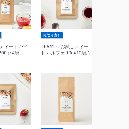
せ
お取り寄せ
CO ティート パイ
TEAtriCO お試しティー
00g×4袋
ト パルフェ 10g×10袋入