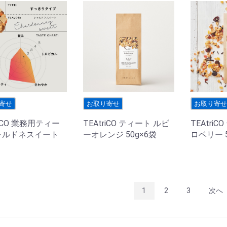
寄せ
お取り寄せ
お取り寄
riCO 業務用ティー
TEAtriCO ティート ルビ
TEAtri
ャルドネスイート
ーオレンジ 50g×6袋
ロベリー 5
1
2
3
次へ