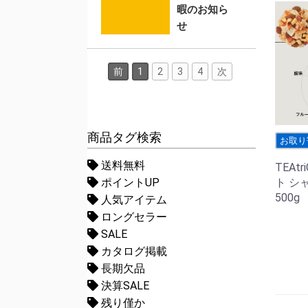
暇のお知ら
せ
前
1
2
3
4
次
商品タグ検索
お取り
送料無料
TEAt
ト シ
ポイントUP
500g
人気アイテム
ロングセラー
SALE
カタログ掲載
長期欠品
決算SALE
残り僅か