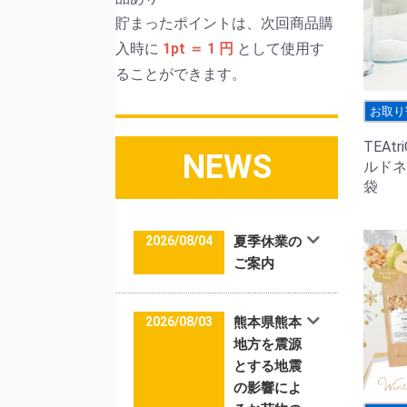
貯まったポイントは、次回商品購
入時に
1pt ＝ 1 円
として使用す
ることができます。
お取り
TEAt
NEWS
ルドネ
袋
2026/08/04
夏季休業の
ご案内
2026/08/03
熊本県熊本
地方を震源
とする地震
の影響によ