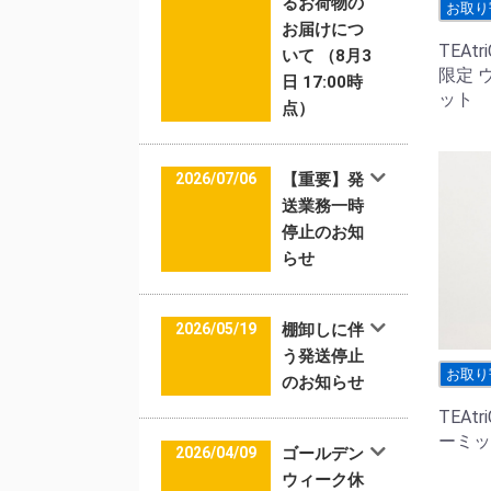
るお荷物の
お取り
お届けにつ
TEAt
いて （8月3
限定 
日 17:00時
ット
点）
2026/07/06
【重要】発
送業務一時
停止のお知
らせ
2026/05/19
棚卸しに伴
う発送停止
お取り
のお知らせ
TEAt
ーミック
2026/04/09
ゴールデン
ウィーク休