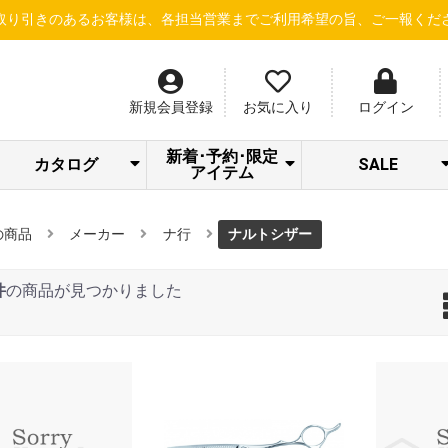
るお客様は、各担当営業までご利用希望の旨、ご一報ください！
【新
新規会員登録
お気に入り
ログイン
新着･予約･限定
カタログ
SALE
アイテム
SPICARE/addict
クラシエ 冷シリ
LOA STAFF
RHYTHM限定セ
Beauty Gallery
ナノサプリ
サロン通信
サロネット
dermador
あっぷる
SWAVE
LOA
LOA NEW ITEM
トリートメント
S・HEART・S
＆Chilling夏CP
アウトレット
シャンプー
限定セット
ーズ
SALE
ール
の商品
メーカー
ナ行
ナルトシザー
件
の商品が見つかりました