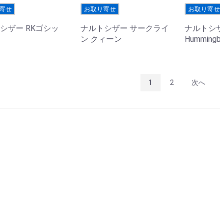
寄せ
お取り寄せ
お取り寄
シザー RKゴシッ
ナルトシザー サークライ
ナルトシザ
ン クィーン
Hummingb
1
2
次へ