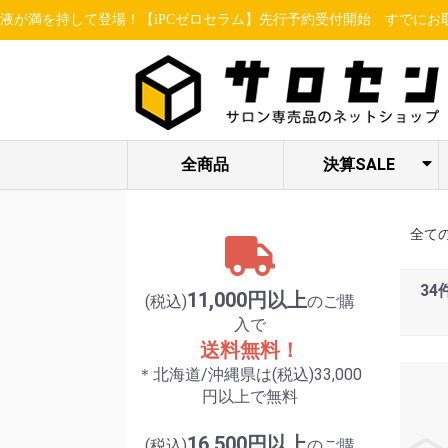
して登場！【iPCゼロセラム】先行予約受付開始
すでにお取り引きのあ
全商品
決算SALE
ヘア関連アイテ
STELLA BEAUTE
ESSENCE /
限定セット各種
LUREAQU
アイ特集
enisie
ム
/ LUXCEAR
MBFF
全て
34
11,000円以上
(税込)
のご購
入で
送料無料！
＊北海道/沖縄県は(税込)33,000
円以上で無料
16,500円以上
(税込)
のご購