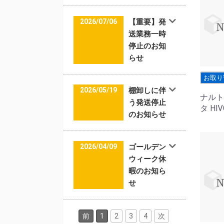
2026/07/06
【重要】発
送業務一時
停止のお知
らせ
お取り
2026/05/19
棚卸しに伴
ナルト
う発送停止
タ HⅣ
のお知らせ
2026/04/09
ゴールデン
ウィーク休
暇のお知ら
せ
前
1
2
3
4
次