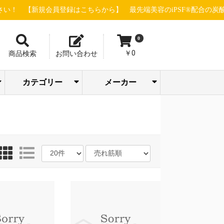
規会員登録はこちらから】
最先端美容のiPSF®配合の炭酸ガスパック
0
￥0
商品検索
お問い合わせ
カテゴリー
メーカー
トリートメン
ボディケア/バス
アイシャドウ/
SOODAL
ピー・エス・
ホットアルバ
エステ機器(店販
エステ機器(業務
スキャルプケ
販売促進・店舗
パック/フェイス
メイクアップ/サ
バリカン/トリマ
ファンデーショ
アーティステ
株式会社ウイ
ウェーブコー
エム＆アール 
株式会社尾﨑
合同会社おせ
グローバルサ
グラント・イ
GROUマーケテ
ジュエル ワイ
シルキーグレ
sinsコスメティ
スタンダード
セブンビュー
タカラベルモ
TIERS(ティア
ツリーカンパ
Dr.esthe(ドク
トリコインダ
ナチュラルフ
ネイルパート
PARISIENNE
パシフィック
ピィアイシー
ピコインター
ビューティー
株式会社beaut
フルビオジャ
フローリスト
BROX BROW
ヘアリノベー
HELDOX beaut
マイクロバブ
マッドプロダ
ラヴィーヌジ
リジュベネー
レイワメディ
LOWBAL(ロー
ト・コンディシ
まつ毛関連商材
スタイリング剤
よもぎ蒸し関連
ブロウ関連商材
メイクアップ
ヘアカラー剤
ヘアウィッグ
美容店舗設備
ヘルスケア
シャンプー
小物・雑貨
パーマ剤
ヘアケア
化粧品
ネイル
シザー
トケア/ハンドケ
アリエルオキシ
クレンジング
メンズコスメ
インナーケア
フェムケア
パーツケア
ドライヤー
FGカラー
角質ケア
クリーム
タオル類
アイロン
化粧水
美容液
ウェア
洗顔
乳液
ア行
カ行
サ行
タ行
ナ行
ハ行
マ行
ラ行
ヤ行
ワ行
イブロウ/チー
COMPANY(ス
ンターナショ
重炭酸タブレ
STELLA BEAU
下地/日焼け止
まつげ/眉毛ケ
ANIMAL DESIG
WAHL(ウォール
Team power In
WINK(ウィンク
ハンドクリー
エリカ健康道
オリエント大
サニープレイ
シュワルツコ
ジュポン化粧
シュワルツコ
ジョエルロテ
ちゃんすネッ
ドゥ・アクシ
ビーウェイブ
ビブラシェー
BCAプロダク
Calm Life Wor
デミ フォード
株式会社 CAL
アースウェル
アクシージア
アクトランド
ウィンセンス
エアテックス
ストリックス
ナルトシザー
ニチニチ製薬
ビー・エイチ
リアル化粧品
GOLD JAPAN
JADE JAPAN
FAITH化粧品
株式会社Waji
EQI株式会社
COCO LASH
メイク小物
ボディケア
バストケア
リップケア
プロテイン
アデランス
エッセンス
エムテック
おせっかい
九州シグマ
サンスター
シンビシン
セインムー
セフィーヌ
千代田化学
パール化研
ピュアリー
ベルネット
水谷シザー
ミヤモンテ
ユーグレナ
HAAB DCT
OI method
727化粧品
MEGMALE
ナンバー3
LADAMER
365steam
Pink Tone
LHALALA
dermador
TEAtriCO
目元ケア
ドリンク
フード類
Yasunaga
アクシス
アリミノ
エミット
グリース
クラシエ
サイファ
西部頭髪
大興貿易
高杉製薬
トギノン
中野製薬
フェザー
フェルモ
プロラビ
ホーユー
ミルボン
ラテール
リビック
ロレアル
山本美材
MYTREX
FEELING
KINUJO
POLICY
HEATH
入浴剤
サプリ
D-wing
VENEX
アビー
イリヤ
イリス
ウエラ
髪書房
カリス
久宝堂
光文堂
資生堂
シック
その他
ツナグ
ナプラ
ベレガ
リズム
ルベル
HONO
Bbuild
FIOLE
REON
soeff
CREA
BEEK
STRI
4711
ODP
大広
菊星
滝川
武田
日理
b-ex
万雄
三蔵
BJC
JRL
Fair
用)
用)
ア・育毛
用品
マスク
ンケア
ー
ン
ック
エー
レーション
ル・クール
店
かい
エンス
ワンズ
ング
ック
ス
クス
ロ
ィー
ト
ズ)
ー
ーエステ)
トリーズ
ールド
ー
BEAUTY GROU
ロダクツ
イオ
ショナル
画
Made
ン
ャパン
HUNTER
ョン
pro
ジャパン
ツ
パン
ョン
ルラボ
ル)
ョナー
ア
ク/リップ
ルカンパニー)
ル
ト