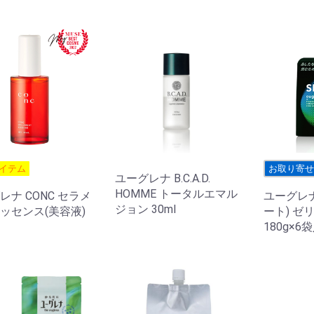
イテム
お取り寄
ユーグレナ B.C.A.D.
HOMME トータルエマル
レナ CONC セラメ
ユーグレナ
ジョン 30ml
ッセンス(美容液)
ート) ゼ
180g×6