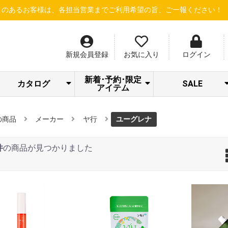
様は、各担当営業までご利用希望の旨、ご一報ください！
【新規会員
新規会員登録
お気に入り
ログイン
新着･予約･限定
カタログ
SALE
アイテム
SPICARE/addict
クラシエ 冷シリ
LOA STAFF
STRI 感謝キャン
Beauty Gallery
ナノサプリ
サロン通信
サロネット
dermador
あっぷる
SWAVE
LOA
LOA NEW ITEM
トリートメント
S・HEART・S
＆Chilling夏CP
アウトレット
シャンプー
限定セット
ーズ
SALE
ペーン
の商品
メーカー
ヤ行
ユーグレナ
件
の商品が見つかりました