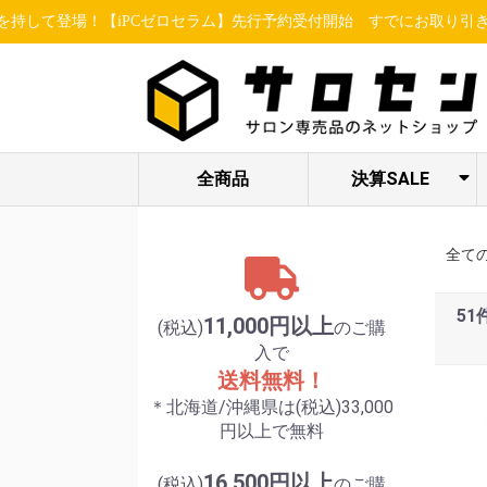
場！【iPCゼロセラム】先行予約受付開始
すでにお取り引きのあるお客
全商品
決算SALE
ヘア関連アイテ
STELLA BEAUTE
ESSENCE /
限定セット各種
LUREAQU
アイ特集
enisie
ム
/ LUXCEAR
MBFF
全て
51
11,000円以上
(税込)
のご購
入で
送料無料！
＊北海道/沖縄県は(税込)33,000
円以上で無料
16,500円以上
(税込)
のご購