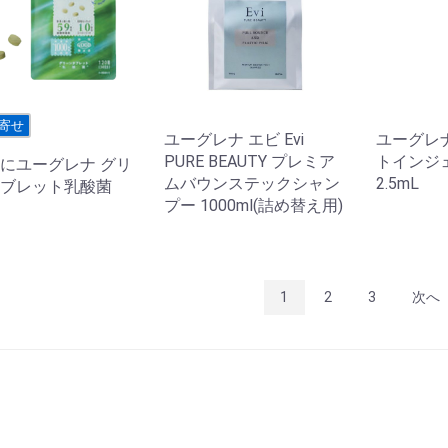
寄せ
ユーグレナ エビ Evi
ユーグレナ
PURE BEAUTY プレミア
トインジ
にユーグレナ グリ
ムバウンステックシャン
2.5mL
ブレット乳酸菌
プー 1000ml(詰め替え用)
1
2
3
次へ