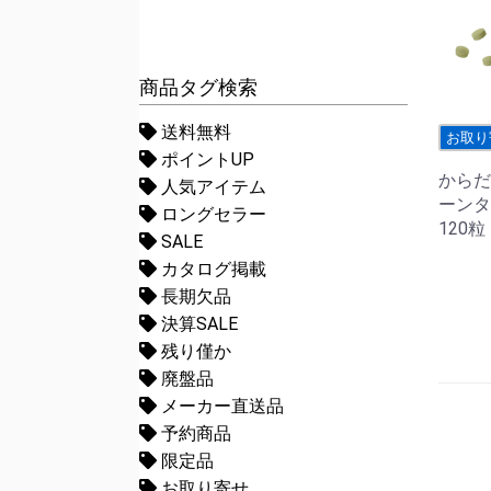
商品タグ検索
送料無料
お取り
ポイントUP
からだ
人気アイテム
ーンタ
ロングセラー
120粒
SALE
カタログ掲載
長期欠品
決算SALE
残り僅か
廃盤品
メーカー直送品
予約商品
限定品
お取り寄せ