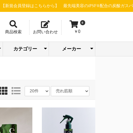
登録はこちらから】
最先端美容のiPSF®配合の炭酸ガスパック"グロ
0
￥0
商品検索
お問い合わせ
カテゴリー
メーカー
トリートメン
ボディケア/バス
アイシャドウ/
SOODAL
ピー・エス・
ホットアルバ
エステ機器(店販
エステ機器(業務
スキャルプケ
販売促進・店舗
パック/フェイス
メイクアップ/サ
バリカン/トリマ
ファンデーショ
アーティステ
株式会社ウイ
ウェーブコー
エム＆アール 
株式会社尾﨑
合同会社おせ
グローバルサ
グラント・イ
GROUマーケテ
ジュエル ワイ
シルキーグレ
sinsコスメティ
スタンダード
セブンビュー
タカラベルモ
TIERS(ティア
ツリーカンパ
Dr.esthe(ドク
トリコインダ
ナチュラルフ
ネイルパート
PARISIENNE
パシフィック
ピィアイシー
ピコインター
ビューティー
株式会社beaut
フルビオジャ
フローリスト
BROX BROW
ヘアリノベー
HELDOX beaut
マイクロバブ
マッドプロダ
ラヴィーヌジ
リジュベネー
レイワメディ
LOWBAL(ロー
ト・コンディシ
まつ毛関連商材
スタイリング剤
よもぎ蒸し関連
ブロウ関連商材
メイクアップ
ヘアカラー剤
ヘアウィッグ
美容店舗設備
ヘルスケア
シャンプー
小物・雑貨
パーマ剤
ヘアケア
化粧品
ネイル
シザー
トケア/ハンドケ
アリエルオキシ
クレンジング
メンズコスメ
インナーケア
フェムケア
パーツケア
ドライヤー
FGカラー
角質ケア
クリーム
タオル類
アイロン
化粧水
美容液
ウェア
洗顔
乳液
ア行
カ行
サ行
タ行
ナ行
ハ行
マ行
ラ行
ヤ行
ワ行
イブロウ/チー
COMPANY(ス
ンターナショ
重炭酸タブレ
STELLA BEAU
下地/日焼け止
まつげ/眉毛ケ
ANIMAL DESIG
WAHL(ウォール
Team power In
WINK(ウィンク
ハンドクリー
エリカ健康道
オリエント大
サニープレイ
シュワルツコ
ジュポン化粧
シュワルツコ
ジョエルロテ
ちゃんすネッ
ドゥ・アクシ
ビーウェイブ
ビブラシェー
BCAプロダク
Calm Life Wor
デミ フォード
株式会社 CAL
アースウェル
アクシージア
アクトランド
ウィンセンス
エアテックス
ストリックス
ナルトシザー
ニチニチ製薬
ビー・エイチ
リアル化粧品
GOLD JAPAN
JADE JAPAN
FAITH化粧品
株式会社Waji
EQI株式会社
COCO LASH
メイク小物
ボディケア
バストケア
リップケア
プロテイン
アデランス
エッセンス
エムテック
おせっかい
九州シグマ
サンスター
シンビシン
セインムー
セフィーヌ
千代田化学
パール化研
ピュアリー
ベルネット
水谷シザー
ミヤモンテ
ユーグレナ
HAAB DCT
OI method
727化粧品
MEGMALE
ナンバー3
LADAMER
365steam
Pink Tone
LHALALA
dermador
TEAtriCO
目元ケア
ドリンク
フード類
Yasunaga
アクシス
アリミノ
エミット
グリース
クラシエ
サイファ
西部頭髪
大興貿易
高杉製薬
トギノン
中野製薬
フェザー
フェルモ
プロラビ
ホーユー
ミルボン
ラテール
リビック
ロレアル
山本美材
MYTREX
FEELING
KINUJO
POLICY
HEATH
入浴剤
サプリ
D-wing
VENEX
アビー
イリヤ
イリス
ウエラ
髪書房
カリス
久宝堂
光文堂
資生堂
シック
その他
ツナグ
ナプラ
ベレガ
リズム
ルベル
HONO
Bbuild
FIOLE
REON
soeff
CREA
BEEK
STRI
4711
ODP
大広
菊星
滝川
武田
日理
b-ex
万雄
三蔵
BJC
JRL
Fair
用)
用)
ア・育毛
用品
マスク
ンケア
ー
ン
ック
エー
レーション
ル・クール
店
かい
エンス
ワンズ
ング
ック
ス
クス
ロ
ィー
ト
ズ)
ー
ーエステ)
トリーズ
ールド
ー
BEAUTY GROU
ロダクツ
イオ
ショナル
画
Made
ン
ャパン
HUNTER
ョン
pro
ジャパン
ツ
パン
ョン
ルラボ
ル)
ョナー
ア
ク/リップ
ルカンパニー)
ル
ト