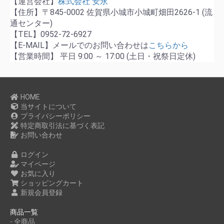
【運営会社】
株式会社 安永
【住所】〒845-0002 佐賀県小城市小城町畑田2626-1 (流
通センター)
【TEL】0952-72-6927
【E-MAIL】メールでのお問い合わせは
こちらから
【営業時間】 平日 9:00 ～ 17:00 (土日・祝祭日定休)
HOME
当サイトについて
プライバシーポリシー
特定商取引法に基づく表記
お問い合わせ
ログイン
マイページ
お気に入り
ショッピングカート
新規会員登録
商品一覧
- 全商品