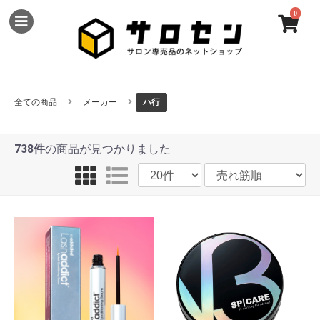
0
全ての商品
メーカー
ハ行
738件
の商品が見つかりました