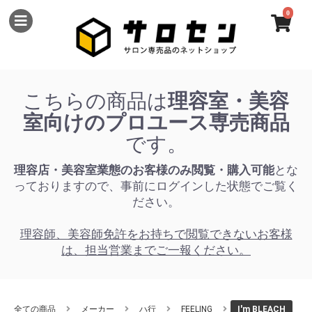
0
こちらの商品は
理容室・美容
室向けのプロユース専売商品
です。
理容店・美容室業態のお客様のみ閲覧・購入可能
とな
っておりますので、事前にログインした状態でご覧く
ださい。
理容師、美容師免許をお持ちで閲覧できないお客様
は、担当営業までご一報ください。
全ての商品
メーカー
ハ行
FEELING
I'm BLEACH