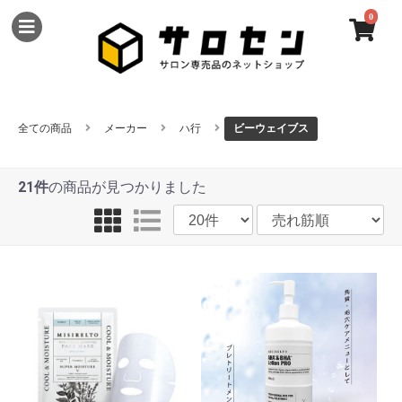
0
全ての商品
メーカー
ハ行
ビーウェイブス
21件
の商品が見つかりました