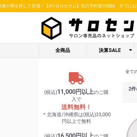
持して登場！【iPCゼロセラム】先行予約受付開始
すでにお取り引きの
全商品
決算SALE
ヘア関連アイテ
STELLA BEAUTE
ESSENCE /
限定セット各種
LUREAQU
アイ特集
enisie
ム
/ LUXCEAR
MBFF
全て
2件
11,000円以上
(税込)
のご購
入で
送料無料！
＊北海道/沖縄県は(税込)33,000
円以上で無料
16,500円以上
(税込)
のご購