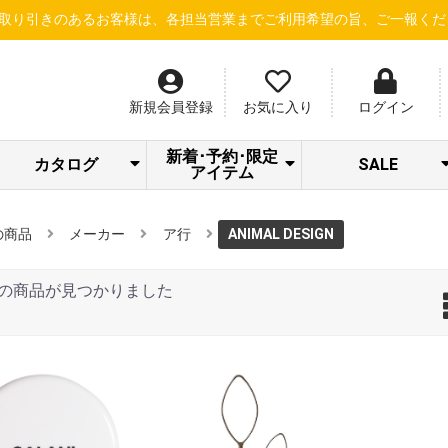
あるお客様は、各担当営業までご利用希望の旨、ご一報ください！
【
新規会員登録
お気に入り
ログイン
新着･予約･限定
カタログ
SALE
アイテム
SPICARE/addict
クラシエ 冷シリ
LOA STAFF
RHYTHM限定セ
Beauty Gallery
ナノサプリ
サロン通信
サロネット
dermador
あっぷる
SWAVE
LOA
LOA NEW ITEM
トリートメント
S・HEART・S
＆Chilling夏CP
アウトレット
シャンプー
限定セット
ーズ
SALE
ール
の商品
メーカー
ア行
ANIMAL DESIGN
の商品が見つかりました