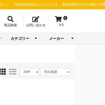
新規会員登録はこちらから】
最先端美容のiPSF®配合の炭酸ガスパッ
0
￥0
商品検索
お問い合わせ
カテゴリー
メーカー
トリートメン
ボディケア/バス
アイシャドウ/
SOODAL
ピー・エス・
ホットアルバ
エステ機器(店販
エステ機器(業務
スキャルプケ
販売促進・店舗
パック/フェイス
メイクアップ/サ
バリカン/トリマ
ファンデーショ
アーティステ
株式会社ウイ
ウェーブコー
エム＆アール 
株式会社尾﨑
合同会社おせ
グローバルサ
グラント・イ
GROUマーケテ
ジュエル ワイ
シルキーグレ
sinsコスメティ
スタンダード
セブンビュー
タカラベルモ
TIERS(ティア
ツリーカンパ
Dr.esthe(ドク
トリコインダ
ナチュラルフ
ネイルパート
PARISIENNE
パシフィック
ピィアイシー
ピコインター
ビューティー
株式会社beaut
フルビオジャ
フローリスト
BROX BROW
ヘアリノベー
HELDOX beaut
マイクロバブ
マッドプロダ
ラヴィーヌジ
リジュベネー
レイワメディ
LOWBAL(ロー
ト・コンディシ
まつ毛関連商材
スタイリング剤
よもぎ蒸し関連
ブロウ関連商材
メイクアップ
ヘアカラー剤
ヘアウィッグ
美容店舗設備
ヘルスケア
シャンプー
小物・雑貨
パーマ剤
ヘアケア
化粧品
ネイル
シザー
トケア/ハンドケ
アリエルオキシ
クレンジング
メンズコスメ
インナーケア
フェムケア
パーツケア
ドライヤー
FGカラー
角質ケア
クリーム
タオル類
アイロン
化粧水
美容液
ウェア
洗顔
乳液
ア行
カ行
サ行
タ行
ナ行
ハ行
マ行
ラ行
ヤ行
ワ行
イブロウ/チー
COMPANY(ス
ンターナショ
重炭酸タブレ
STELLA BEAU
下地/日焼け止
まつげ/眉毛ケ
ANIMAL DESIG
WAHL(ウォール
Team power In
WINK(ウィンク
ハンドクリー
エリカ健康道
オリエント大
サニープレイ
シュワルツコ
ジュポン化粧
シュワルツコ
ジョエルロテ
ちゃんすネッ
ドゥ・アクシ
ビーウェイブ
ビブラシェー
BCAプロダク
Calm Life Wor
デミ フォード
株式会社 CAL
アースウェル
アクシージア
アクトランド
ウィンセンス
エアテックス
ストリックス
ナルトシザー
ニチニチ製薬
ビー・エイチ
リアル化粧品
GOLD JAPAN
JADE JAPAN
FAITH化粧品
株式会社Waji
EQI株式会社
COCO LASH
メイク小物
ボディケア
バストケア
リップケア
プロテイン
アデランス
エッセンス
エムテック
おせっかい
九州シグマ
サンスター
シンビシン
セインムー
セフィーヌ
千代田化学
パール化研
ピュアリー
ベルネット
水谷シザー
ミヤモンテ
ユーグレナ
HAAB DCT
OI method
727化粧品
MEGMALE
ナンバー3
LADAMER
365steam
Pink Tone
LHALALA
dermador
TEAtriCO
目元ケア
ドリンク
フード類
Yasunaga
アクシス
アリミノ
エミット
グリース
クラシエ
サイファ
西部頭髪
大興貿易
高杉製薬
トギノン
中野製薬
フェザー
フェルモ
プロラビ
ホーユー
ミルボン
ラテール
リビック
ロレアル
山本美材
MYTREX
FEELING
KINUJO
POLICY
HEATH
入浴剤
サプリ
D-wing
VENEX
アビー
イリヤ
イリス
ウエラ
髪書房
カリス
久宝堂
光文堂
資生堂
シック
その他
ツナグ
ナプラ
ベレガ
リズム
ルベル
HONO
Bbuild
FIOLE
REON
soeff
CREA
BEEK
STRI
4711
ODP
大広
菊星
滝川
武田
日理
b-ex
万雄
三蔵
BJC
JRL
Fair
用)
用)
ア・育毛
用品
マスク
ンケア
ー
ン
ック
エー
レーション
ル・クール
店
かい
エンス
ワンズ
ング
ック
ス
クス
ロ
ィー
ト
ズ)
ー
ーエステ)
トリーズ
ールド
ー
BEAUTY GROU
ロダクツ
イオ
ショナル
画
Made
ン
ャパン
HUNTER
ョン
pro
ジャパン
ツ
パン
ョン
ルラボ
ル)
ョナー
ア
ク/リップ
ルカンパニー)
ル
ト